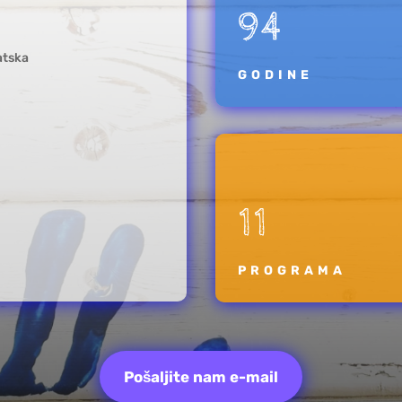
94
atska
GODINE
11
PROGRAMA
Pošaljite nam e-mail