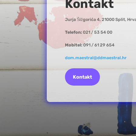
Kontakt
Jurja Šižgorića 4, 21000 Split, Hrv
Telefon:
021 / 53 54 00
Mobitel:
091 / 61 29 654
dom.maestral@ddmaestral.hr
Kontakt