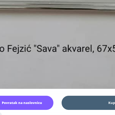
Povratak na naslovnicu
Kup