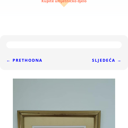
Kupite umjetničko djelo
←
PRETHODNA
SLJEDEĆA
→