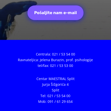
Pošaljite nam e-mail
Centrala: 021 / 53 54 00
Ravnateljica: Jelena Burazin,
prof. psihologije
tel/fax: 021 / 53 53 00
Centar MAESTRAL Split
Jurja Šižgorića 4
Split
Tel: 021 / 53 54 00
Mob: 091 / 61 29 654