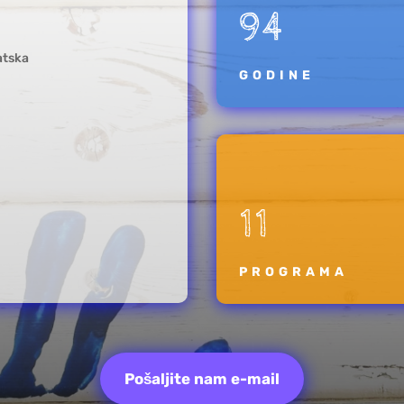
94
atska
GODINE
11
PROGRAMA
Pošaljite nam e-mail