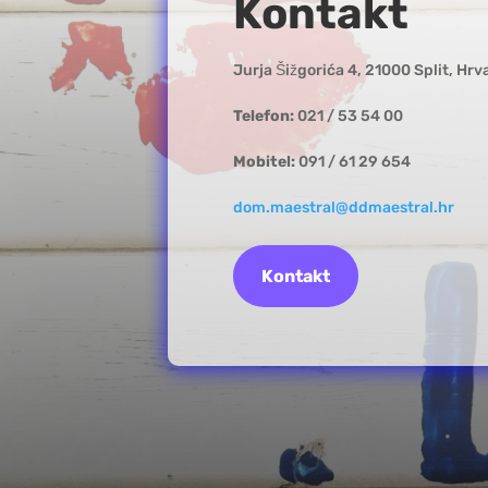
Kontakt
Jurja Šižgorića 4, 21000 Split, Hrv
Telefon:
021 / 53 54 00
Mobitel:
091 / 61 29 654
dom.maestral@ddmaestral.hr
Kontakt