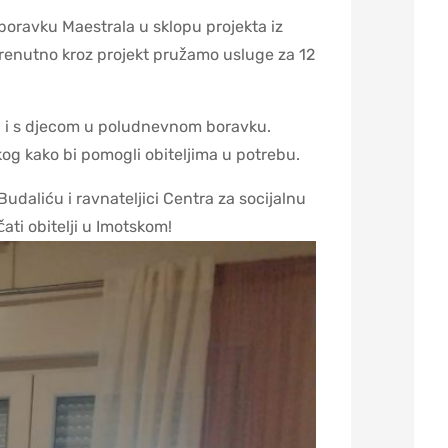
oravku Maestrala u sklopu projekta iz
 Trenutno kroz projekt pružamo usluge za 12
mu i s djecom u poludnevnom boravku.
kog kako bi pomogli obiteljima u potrebu.
udaliću i ravnateljici Centra za socijalnu
ti obitelji u Imotskom!