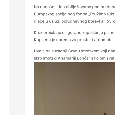
Na današnji dan obilježavamo godinu dana
Europskog socijalnog fonda „Pružimo ruku p
djece u usluzi poludnevnog boravka i 65 k
Kroz projekt je osigurano zaposlenje psih
Kupljena je oprema za prostor i automobil 
Hvala na suradnji Gradu Imotskom koji nam 
skrb Imotski Anamariji Lončar s kojom sva