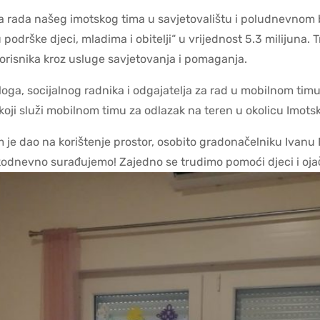
 rada našeg imotskog tima u savjetovalištu i poludnevnom b
odrške djeci, mladima i obitelji“ u vrijednost 5.3 milijuna.
orisnika kroz usluge savjetovanja i pomaganja.
ologa, socijalnog radnika i odgajatelja za rad u mobilnom ti
koji služi mobilnom timu za odlazak na teren u okolicu Imots
je dao na korištenje prostor, osobito gradonačelniku Ivanu B
kodnevno surađujemo! Zajedno se trudimo pomoći djeci i ojača