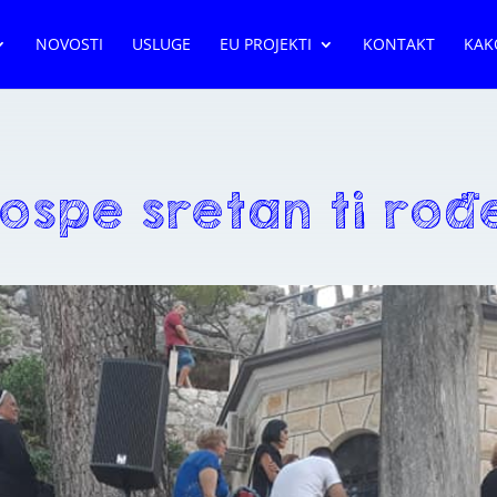
NOVOSTI
USLUGE
EU PROJEKTI
KONTAKT
KAK
ospe sretan ti rođ