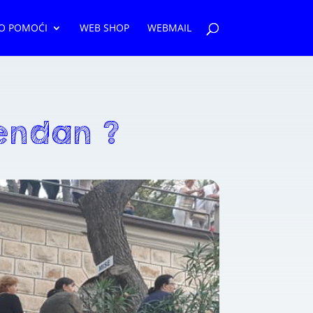
O POMOĆI
WEB SHOP
WEBMAIL
endan ?