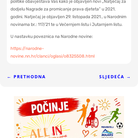
politike obavještava Vas kako je objavljen novi „Natječaj za
dodjelu Nagrade za promicanje prava djeteta“ u 2021.
godini. Natječaj je objavljen 29. listopada 2021., u Narodnim
novinama br.: 117/21 te u Večernjem listu i Jutarnjem listu.
U nastavku poveznica na Narodne novine:
https://narodne-
novine.nn.hr/clanci/oglasi/o8325508.html
←
PRETHODNA
SLJEDEĆA
→