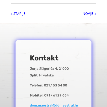
« Older Entries
Next Entries »
Kontakt
Jurja Šižgorića 4, 21000
Split, Hrvatska
Telefon:
021 / 53 54 00
Mobitel:
091 / 61 29 654
dom.maestral@ddmaestral.hr