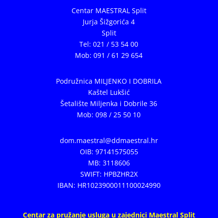
Centar MAESTRAL Split
Jurja Šižgorića 4
Split
Tel: 021 / 53 54 00
Mob: 091 / 61 29 654
Podružnica MILJENKO I DOBRILA
Kaštel Lukšić
Šetalište Miljenka i Dobrile 36
Mob: 098 / 25 50 10
dom.maestral@ddmaestral.hr
OIB: 97141575055
MB: 3118606
SWIFT: HPBZHR2X
IBAN: HR1023900011100024990
Centar za pružanje usluga u zajednici Maestral Split