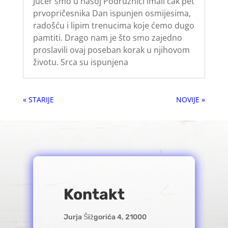
Jučer smo u našoj Podružnici imali čak pet
prvopričesnika Dan ispunjen osmijesima,
radošću i lipim trenucima koje ćemo dugo
pamtiti. Drago nam je što smo zajedno
proslavili ovaj poseban korak u njihovom
životu. Srca su ispunjena
« Older Entries
Next Entries »
Kontakt
Jurja Šižgorića 4, 21000