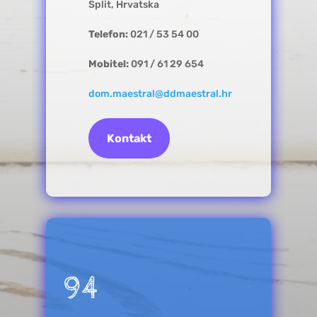
Split, Hrvatska
Telefon:
021 / 53 54 00
Mobitel:
091 / 61 29 654
dom.maestral@ddmaestral.hr
Kontakt
94