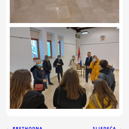
←
PRETHODNA
SLJEDEĆA
→