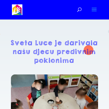
Sveta Luce je darivala
našu djecu predivnim
poklonima