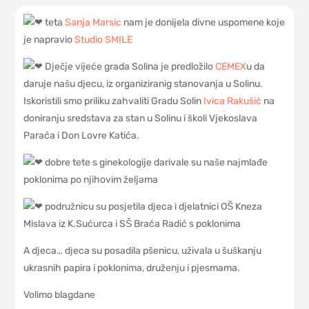
teta
Sanja Marsic
nam je donijela divne uspomene koje
je napravio
Studio SMILE
Dječje vijeće grada Solina je predložilo
CEMEX
u da
daruje našu djecu, iz organiziranig stanovanja u Solinu.
Iskoristili smo priliku zahvaliti Gradu Solin
Ivica Rakušić
na
doniranju sredstava za stan u Solinu i školi Vjekoslava
Paraća i Don Lovre Katića.
dobre tete s ginekologije darivale su naše najmlađe
poklonima po njihovim željama
podružnicu su posjetila djeca i djelatnici OŠ Kneza
Mislava iz K.Sućurca i SŠ Braća Radić s poklonima
A djeca… djeca su posadila pšenicu, uživala u šuškanju
ukrasnih papira i poklonima, druženju i pjesmama.
Volimo blagdane