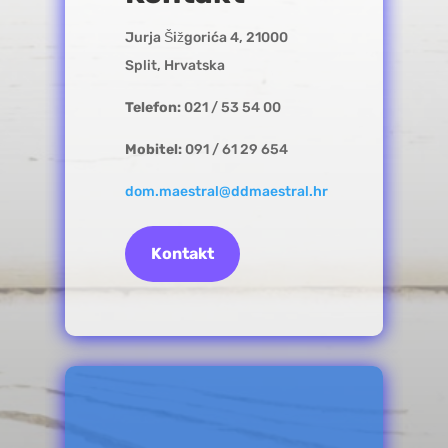
Jurja Šižgorića 4, 21000
Split, Hrvatska
Telefon:
021 / 53 54 00
Mobitel:
091 / 61 29 654
dom.maestral@ddmaestral.hr
Kontakt