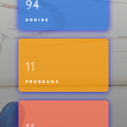
94
GODINE
11
PROGRAMA