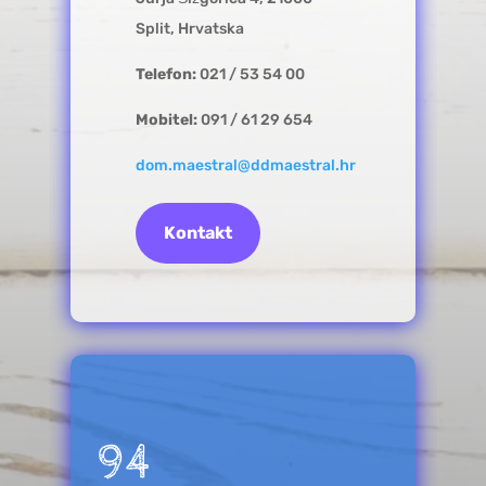
Split, Hrvatska
Telefon:
021 / 53 54 00
Mobitel:
091 / 61 29 654
dom.maestral@ddmaestral.hr
Kontakt
94