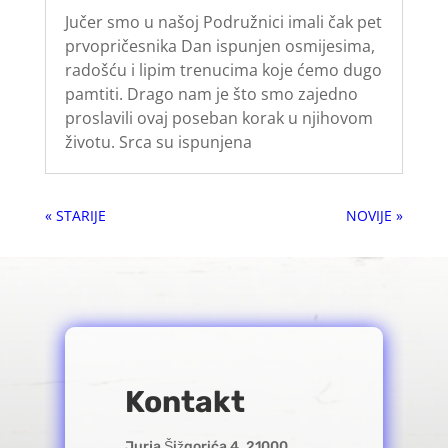
Jučer smo u našoj Podružnici imali čak pet
prvopričesnika Dan ispunjen osmijesima,
radošću i lipim trenucima koje ćemo dugo
pamtiti. Drago nam je što smo zajedno
proslavili ovaj poseban korak u njihovom
životu. Srca su ispunjena
« Older Entries
Next Entries »
Kontakt
Jurja Šižgorića 4, 21000