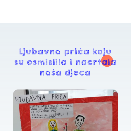
Ljubavna priča koju
su osmislila i nacrtala
naša djeca