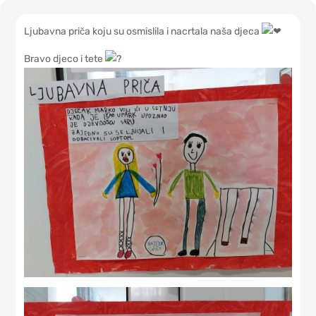
Ljubavna priča koju su osmislila i nacrtala naša djeca
Bravo djeco i tete