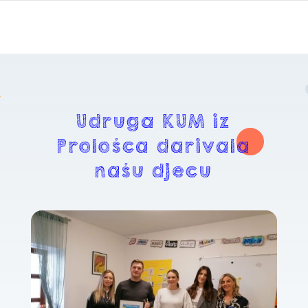
Udruga KUM iz
Prološca darivala
našu djecu