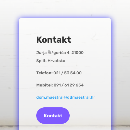
Kontakt
Jurja Šižgorića 4, 21000
Split, Hrvatska
Telefon:
021 / 53 54 00
Mobitel:
091 / 61 29 654
dom.maestral@ddmaestral.hr
Kontakt