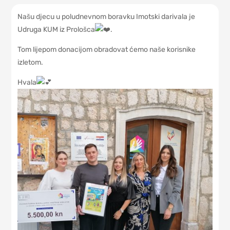
Našu djecu u poludnevnom boravku Imotski darivala je
Udruga KUM iz Prološca
.
Tom lijepom donacijom obradovat ćemo naše korisnike
izletom.
Hvala