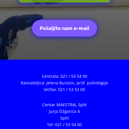
Pošaljite nam e-mail
Centrala: 021 / 53 54 00
Ravnateljica: Jelena Burazin,
prof. psihologije
tel/fax: 021 / 53 53 00
Centar MAESTRAL Split
Jurja Šižgorića 4
Split
Tel: 021 / 53 54 00