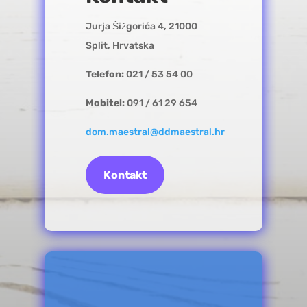
Jurja Šižgorića 4, 21000
Split, Hrvatska
Telefon:
021 / 53 54 00
Mobitel:
091 / 61 29 654
dom.maestral@ddmaestral.hr
Kontakt