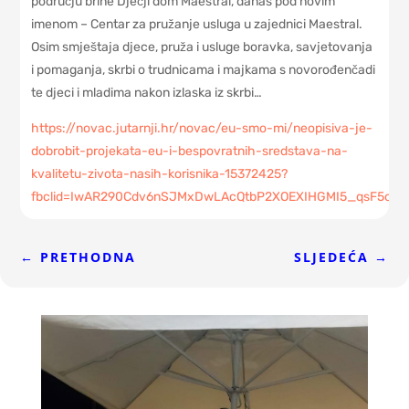
području brine Dječji dom Maestral, danas pod novim
imenom – Centar za pružanje usluga u zajednici Maestral.
Osim smještaja djece, pruža i usluge boravka, savjetovanja
i pomaganja, skrbi o trudnicama i majkama s novorođenčadi
te djeci i mladima nakon izlaska iz skrbi…
https://novac.jutarnji.hr/novac/eu-smo-mi/neopisiva-je-
dobrobit-projekata-eu-i-bespovratnih-sredstava-na-
kvalitetu-zivota-nasih-korisnika-15372425?
fbclid=IwAR290Cdv6nSJMxDwLAcQtbP2XOEXIHGMI5_qsF5oW
←
PRETHODNA
SLJEDEĆA
→