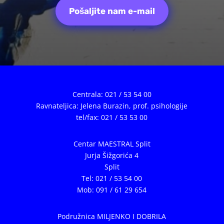
Pošaljite nam e-mail
Centrala: 021 / 53 54 00
Ravnateljica: Jelena Burazin,
prof. psihologije
tel/fax: 021 / 53 53 00
Centar MAESTRAL Split
Jurja Šižgorića 4
Split
Tel: 021 / 53 54 00
Mob: 091 / 61 29 654
Podružnica MILJENKO I DOBRILA