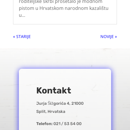
roditeljske skrbi prošetalo je modnom
pistom u Hrvatskom narodnom kazalištu
u...
« Older Entries
Next Entries »
Kontakt
Jurja Šižgorića 4, 21000
Split, Hrvatska
Telefon:
021 / 53 54 00