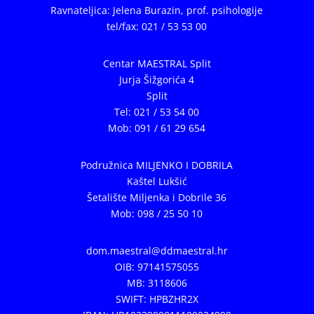
Ravnateljica: Jelena Burazin,
prof. psihologije
tel/fax: 021 / 53 53 00
Centar MAESTRAL Split
Jurja Šižgorića 4
Split
Tel: 021 / 53 54 00
Mob: 091 / 61 29 654
Podružnica MILJENKO I DOBRILA
Kaštel Lukšić
Šetalište Miljenka i Dobrile 36
Mob: 098 / 25 50 10
dom.maestral@ddmaestral.hr
OIB: 97141575055
MB: 3118606
SWIFT: HPBZHR2X