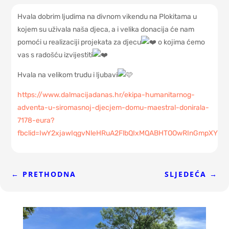
Hvala dobrim ljudima na divnom vikendu na Plokitama u
kojem su uživala naša djeca, a i velika donacija će nam
pomoći u realizaciji projekata za djecu
o kojima ćemo
vas s radošću izvijestiti
Hvala na velikom trudu i ljubavi
https://www.dalmacijadanas.hr/ekipa-humanitarnog-
adventa-u-siromasnoj-djecjem-domu-maestral-donirala-
7178-eura?
fbclid=IwY2xjawIqgvNleHRuA2FlbQIxMQABHTOOwRInGmpXY0
←
PRETHODNA
SLJEDEĆA
→