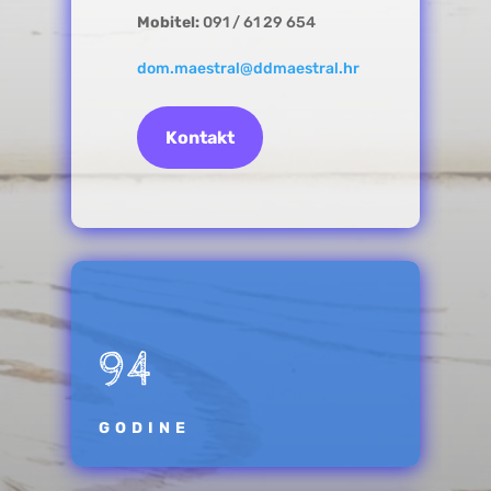
Mobitel:
091 / 61 29 654
dom.maestral@ddmaestral.hr
Kontakt
94
GODINE