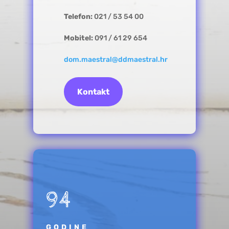
Telefon:
021 / 53 54 00
Mobitel:
091 / 61 29 654
dom.maestral@ddmaestral.hr
Kontakt
94
GODINE