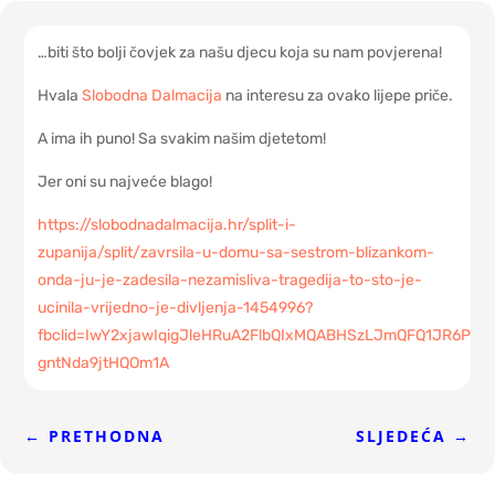
…biti što bolji čovjek za našu djecu koja su nam povjerena!
Hvala
Slobodna Dalmacija
na interesu za ovako lijepe priče.
A ima ih puno! Sa svakim našim djetetom!
Jer oni su najveće blago!
https://slobodnadalmacija.hr/split-i-
zupanija/split/zavrsila-u-domu-sa-sestrom-blizankom-
onda-ju-je-zadesila-nezamisliva-tragedija-to-sto-je-
ucinila-vrijedno-je-divljenja-1454996?
fbclid=IwY2xjawIqigJleHRuA2FlbQIxMQABHSzLJmQFQ1JR6Pm
gntNda9jtHQOm1A
←
PRETHODNA
SLJEDEĆA
→