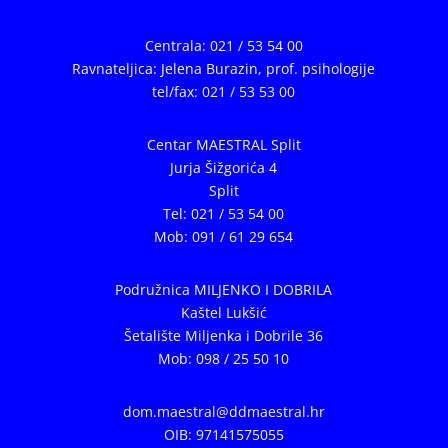
Centrala: 021 / 53 54 00
Ravnateljica: Jelena Burazin,
prof. psihologije
tel/fax: 021 / 53 53 00
Centar MAESTRAL Split
Jurja Šižgorića 4
Split
Tel: 021 / 53 54 00
Mob: 091 / 61 29 654
Podružnica MILJENKO I DOBRILA
Kaštel Lukšić
Šetalište Miljenka i Dobrile 36
Mob: 098 / 25 50 10
dom.maestral@ddmaestral.hr
OIB: 97141575055