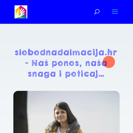
slobodnadalmacija.hr
– Naš ponos, naša
snaga i poticaj…