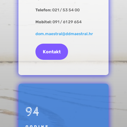
Telefon:
021 / 53 54 00
Mobitel:
091 / 61 29 654
dom.maestral@ddmaestral.hr
Kontakt
94
GODINE