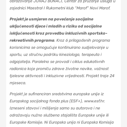
obrazovanje JURAJ BONAČI, Centar za pružanje usluga u
zajednici Maestral I Rukometni klub “Marof” Novi Marof.
Projekt je usmjeren na povećanje socijalne
uključenosti djece i mladih u riziku od socijalne
isključenosti kroz provedbu inkluzivnih sportsko-
rekreativnih programa
. Kroz 6 prilagođenih programa
korisnicima se omogućuje kontinuirano sudjelovanje u
sportu, uz stručnu podršku kineziologa, terapeuta i
odgajatelja. Paralelno se provodi i ciklus edukativnih
radionica koje promiču zdrave životne navike, važnost
tjelesne aktivnosti i inkluzivne vrijednosti. Projekt traje 24
mjeseca.
Projekt je sufinanciran sredstvima europske unije iz
Europskog socijalnog fonda plus (ESF+), www.esf.hr.
Izneseni stavovi i mišljenja samo su autorova i ne
odražavaju nužno službena stajališta Europske unije ili
Europske Komisije. Ni Europska unija ni Europska Komisija