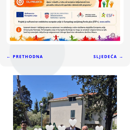
←
PRETHODNA
SLJEDEĆA
→