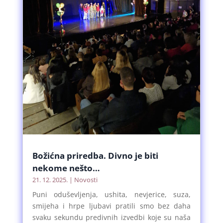
Božićna priredba. Divno je biti
nekome nešto…
21. 12. 2025.
|
Novosti
Puni oduševljenja, ushita, nevjerice, suza,
smijeha i hrpe ljubavi pratili smo bez daha
svaku sekundu predivnih izvedbi koje su naša