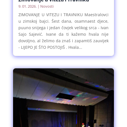
9. 01. 2026.
|
Novosti
ZIMOVANJE U VITEZU I TRAVNIKU Maestralovci
u zimskoj bajci. Šest dana, osamnaest djece,
puuno snijega i jedan čovjek velikog srca - Ivan
Sajo Sajević. Ivane da ti kažemo hvala nije
dovoljno, al želimo da znaš i zapamtiš zauvijek
- LIJEPO JE ŠTO POSTOJIŠ . Hvala...