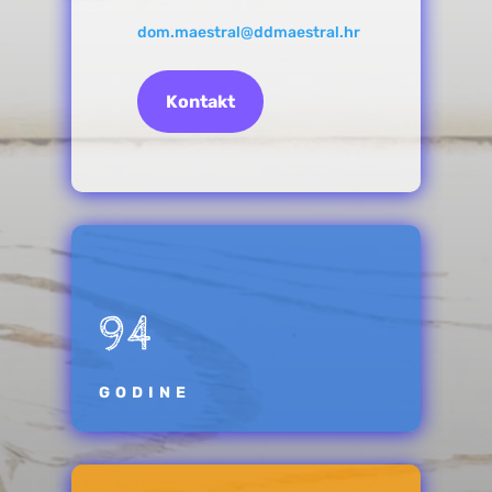
dom.maestral@ddmaestral.hr
Kontakt
94
GODINE