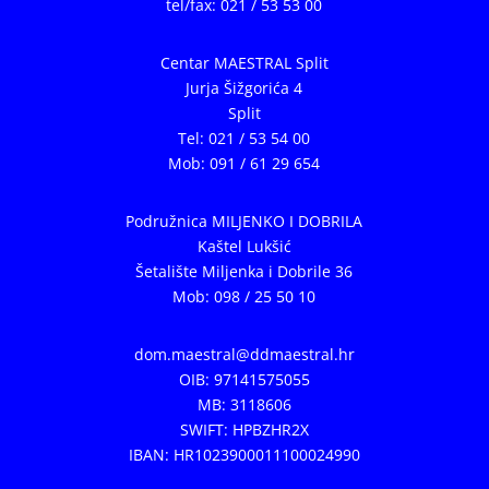
tel/fax: 021 / 53 53 00
Centar MAESTRAL Split
Jurja Šižgorića 4
Split
Tel: 021 / 53 54 00
Mob: 091 / 61 29 654
Podružnica MILJENKO I DOBRILA
Kaštel Lukšić
Šetalište Miljenka i Dobrile 36
Mob: 098 / 25 50 10
dom.maestral@ddmaestral.hr
OIB: 97141575055
MB: 3118606
SWIFT: HPBZHR2X
IBAN: HR1023900011100024990