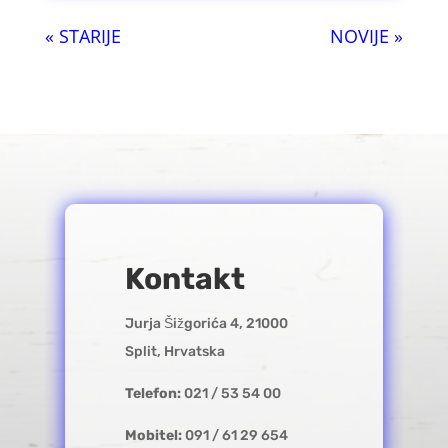
« Older Entries
Next Entries »
Kontakt
Jurja Šižgorića 4, 21000
Split, Hrvatska
Telefon:
021 / 53 54 00
Mobitel:
091 / 61 29 654