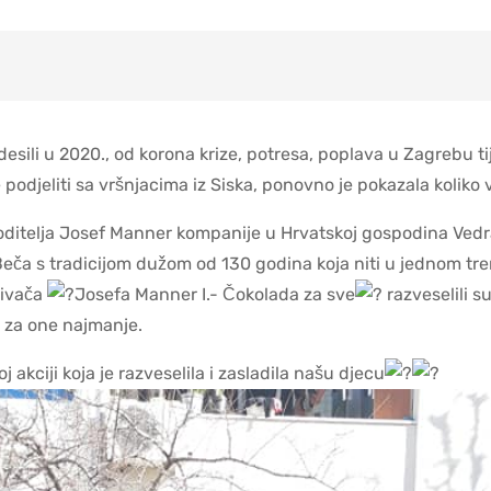
adesili u 2020., od korona krize, potresa, poplava u Zagrebu 
podjeliti sa vršnjacima iz Siska, ponovno je pokazala koliko 
voditelja Josef Manner kompanije u Hrvatskoj gospodina Vedr
eča s tradicijom dužom od 130 godina koja niti u jednom tren
nivača
Josefa Manner I.- Čokolada za sve
razveselili s
m za one najmanje.
akciji koja je razveselila i zasladila našu djecu