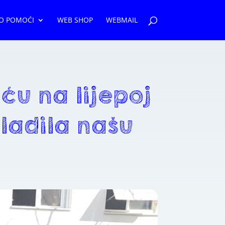
O POMOĆI
WEB SHOP
WEBMAIL
ću na lijepoj
sladila našu