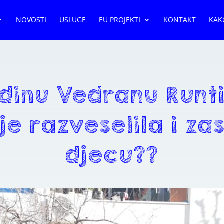
NOVOSTI
USLUGE
EU PROJEKTI
KONTAKT
KAK
inu Vedranu Runti
 je razveselila i za
djecu??