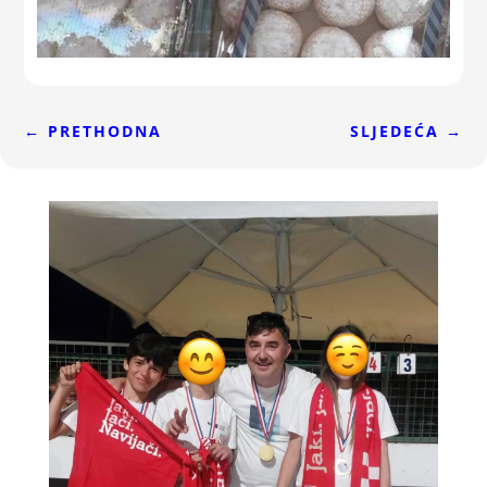
←
PRETHODNA
SLJEDEĆA
→