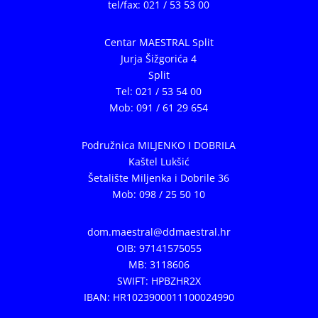
tel/fax: 021 / 53 53 00
Centar MAESTRAL Split
Jurja Šižgorića 4
Split
Tel: 021 / 53 54 00
Mob: 091 / 61 29 654
Podružnica MILJENKO I DOBRILA
Kaštel Lukšić
Šetalište Miljenka i Dobrile 36
Mob: 098 / 25 50 10
dom.maestral@ddmaestral.hr
OIB: 97141575055
MB: 3118606
SWIFT: HPBZHR2X
IBAN: HR1023900011100024990