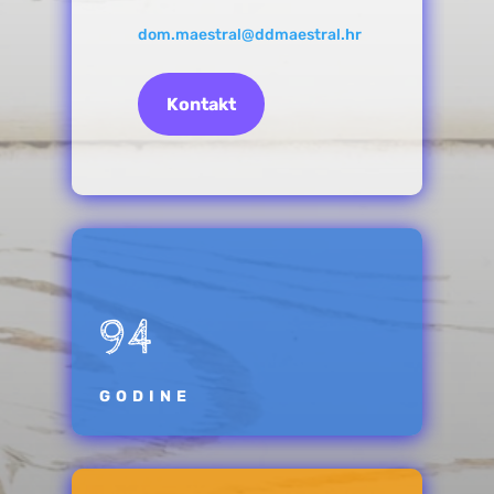
dom.maestral@ddmaestral.hr
Kontakt
94
GODINE