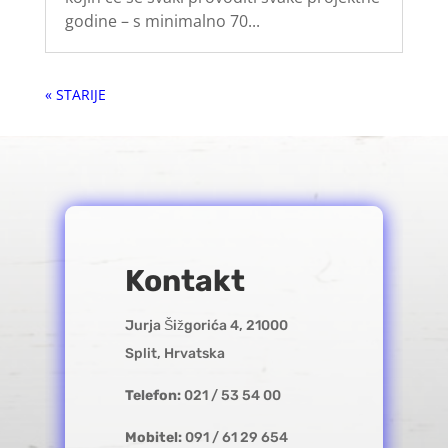
godine – s minimalno 70...
« Older Entries
Kontakt
Jurja Šižgorića 4, 21000
Split, Hrvatska
Telefon:
021 / 53 54 00
Mobitel:
091 / 61 29 654