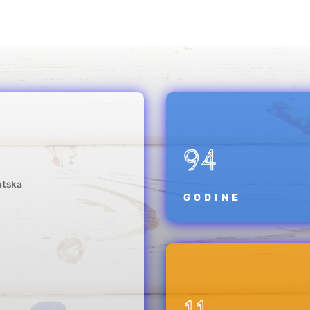
94
atska
GODINE