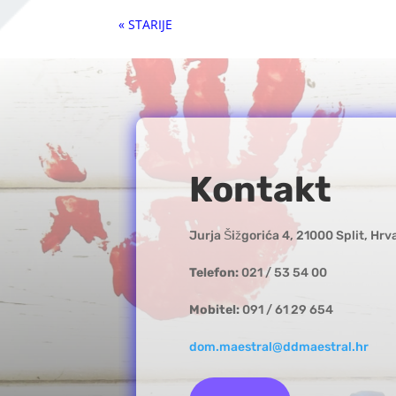
« Older Entries
Kontakt
Jurja Šižgorića 4, 21000 Split, Hrv
Telefon:
021 / 53 54 00
Mobitel:
091 / 61 29 654
dom.maestral@ddmaestral.hr