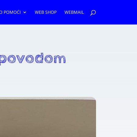
O POMOĆI
WEB SHOP
WEBMAIL
 povodom