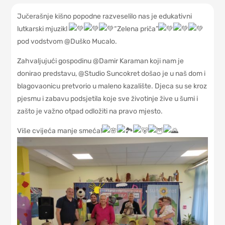
Jučerašnje kišno popodne razveselilo nas je edukativni
lutkarski mjuzikl
“Zelena priča”
pod vodstvom @Duško Mucalo.
Zahvaljujući gospodinu @Damir Karaman koji nam je
donirao predstavu, @Studio Suncokret došao je u naš dom i
blagovaonicu pretvorio u maleno kazalište. Djeca su se kroz
pjesmu i zabavu podsjetila koje sve životinje žive u šumi i
zašto je važno otpad odložiti na pravo mjesto.
Više cvijeća manje smeća!