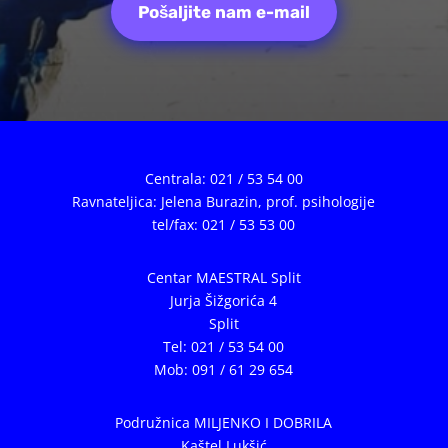
Pošaljite nam e-mail
Centrala: 021 / 53 54 00
Ravnateljica: Jelena Burazin,
prof. psihologije
tel/fax: 021 / 53 53 00
Centar MAESTRAL Split
Jurja Šižgorića 4
Split
Tel: 021 / 53 54 00
Mob: 091 / 61 29 654
Podružnica MILJENKO I DOBRILA
Kaštel Lukšić