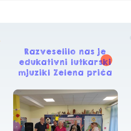
Razveselilo nas je
edukativni lutkarski
mjuzikl Zelena priča