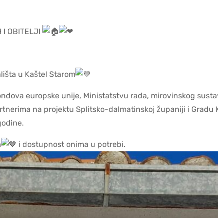
I OBITELJI
lišta u Kaštel Starom
ndova europske unije, Ministatstvu rada, mirovinskog sustava,
tnerima na projektu Splitsko-dalmatinskoj županiji i Gradu
godine.
m
i dostupnost onima u potrebi.