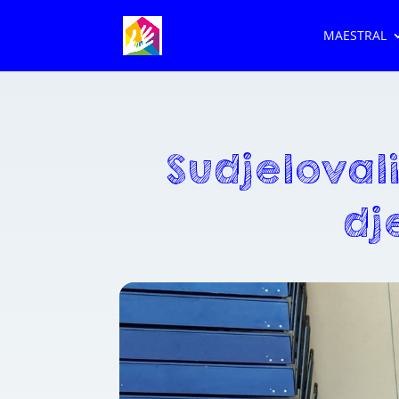
MAESTRAL
Sudjelova
dj