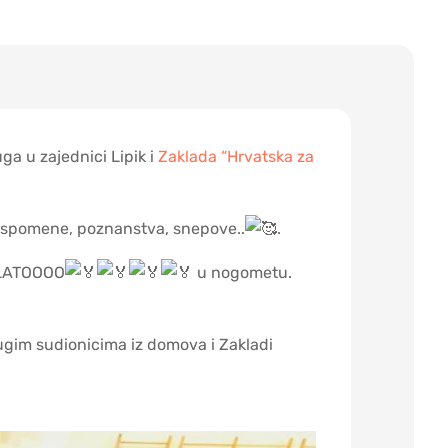
a u zajednici Lipik i
Zaklada “Hrvatska za
e uspomene, poznanstva, snepove..
.
a ZLATOOOO
u nogometu.
rugim sudionicima iz domova i Zakladi