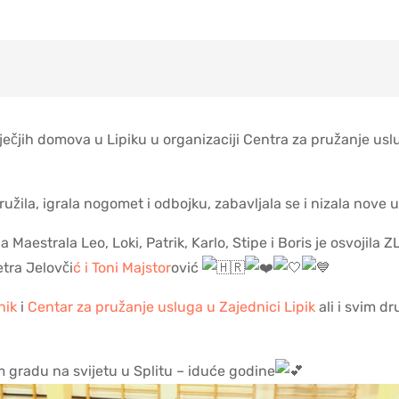
čjih domova u Lipiku u organizaciji Centra za pružanje uslug
ružila, igrala nogomet i odbojku, zabavljala se i nizala nov
a Maestrala Leo, Loki, Patrik, Karlo, Stipe i Boris je osvojil
etra
Jelovči
ć i Toni Majstor
ović
nik
i
Centar za pružanje usluga u Zajednici Lipik
ali i svim d
 gradu na svijetu u Splitu – iduće godine