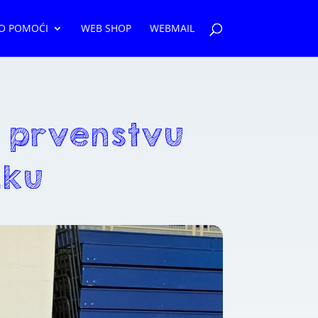
O POMOĆI
WEB SHOP
WEBMAIL
 prvenstvu
iku