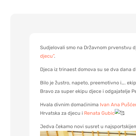
Sudjelovali smo na Državnom prvenstvu dje
djecu”
.
Djeca iz trinaest domova su se dva dana d
Bilo je žustro, napeto, preemotivno i…. ekip
Bravo za super ekipu djece i odgajatelje P
Hvala divnim domaćinima
Ivan Ana Pušće
Hrvatska za djecu i
Renata Gubic
Jedva čekamo novi susret u najsportskijem