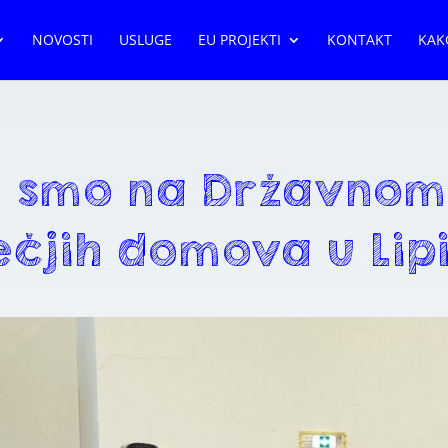
NOVOSTI
USLUGE
EU PROJEKTI
KONTAKT
KAK
li smo na Državnom
ečjih domova u Lip