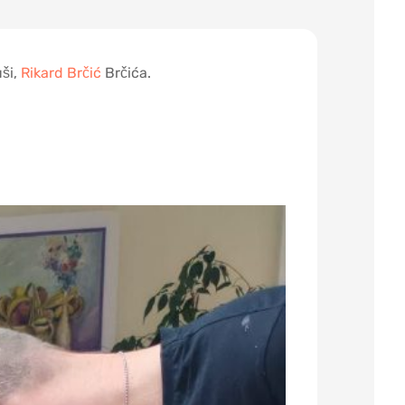
uši,
Rikard Brčić
Brčića.