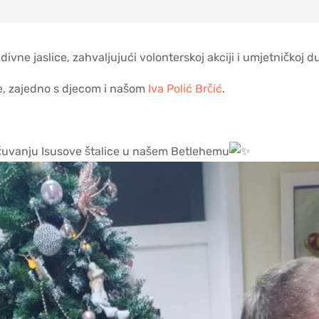
ivne jaslice, zahvaljujući volonterskoj akciji i umjetničkoj d
ce, zajedno s djecom i našom
Iva Polić Brčić
.
i čuvanju Isusove štalice u našem Betlehemu