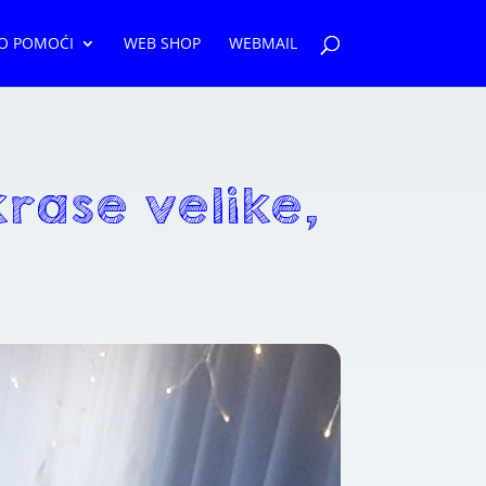
O POMOĆI
WEB SHOP
WEBMAIL
rase velike,