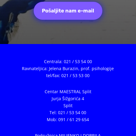
Pošaljite nam e-mail
Centrala: 021 / 53 54 00
Ravnateljica: Jelena Burazin,
prof. psihologije
tel/fax: 021 / 53 53 00
Centar MAESTRAL Split
Jurja Šižgorića 4
Split
Tel: 021 / 53 54 00
Mob: 091 / 61 29 654
Podružnica MILJENKO I DOBRILA