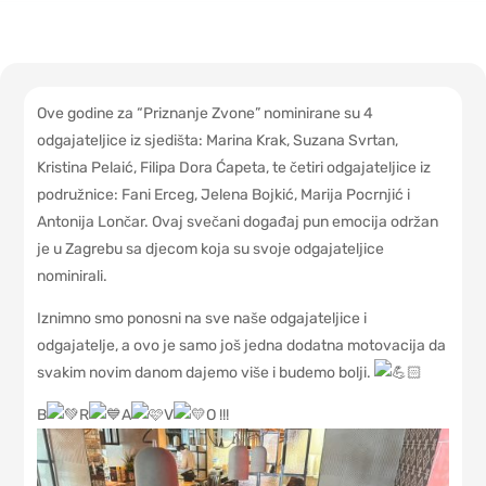
Ove godine za “Priznanje Zvone” nominirane su 4
odgajateljice iz sjedišta: Marina Krak, Suzana Svrtan,
Kristina Pelaić, Filipa Dora Ćapeta, te četiri odgajateljice iz
podružnice: Fani Erceg, Jelena Bojkić, Marija Pocrnjić i
Antonija Lončar. Ovaj svečani događaj pun emocija održan
je u Zagrebu sa djecom koja su svoje odgajateljice
nominirali.
Iznimno smo ponosni na sve naše odgajateljice i
odgajatelje, a ovo je samo još jedna dodatna motovacija da
svakim novim danom dajemo više i budemo bolji.
B
R
A
V
O !!!