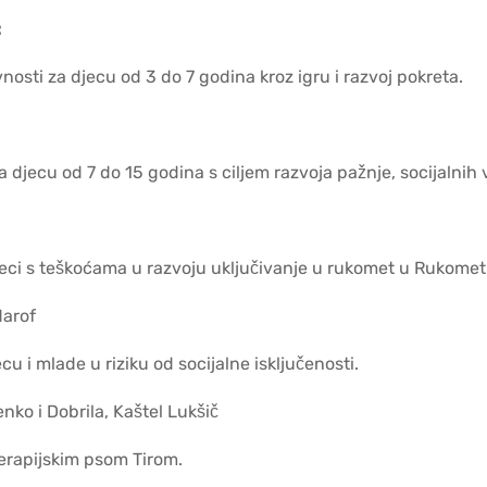
:
osti za djecu od 3 do 7 godina kroz igru i razvoj pokreta.
djecu od 7 do 15 godina s ciljem razvoja pažnje, socijalnih v
ci s teškoćama u razvoju uključivanje u rukomet u Rukome
Marof
cu i mlade u riziku od socijalne isključenosti.
nko i Dobrila, Kaštel Lukšič
terapijskim psom Tirom.