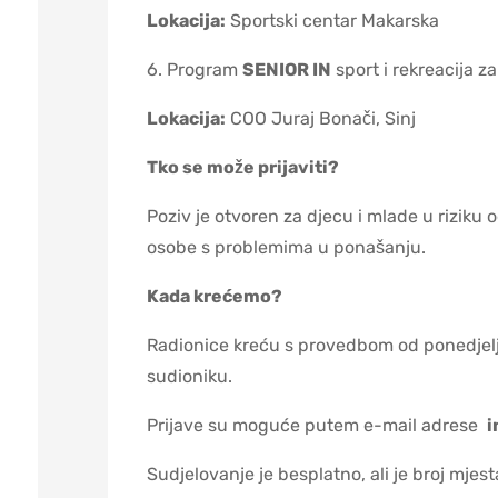
Lokacija:
Sportski centar Makarska
6. Program
SENIOR IN
sport i rekreacija z
Lokacija:
COO Juraj Bonači, Sinj
Tko se može prijaviti?
Poziv je otvoren za djecu i mlade u riziku 
osobe s problemima u ponašanju.
Kada krećemo?
Radionice kreću s provedbom od ponedjel
sudioniku.
Prijave su moguće putem e-mail adrese
i
Sudjelovanje je besplatno, ali je broj mjes