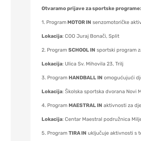
Otvaramo prijave za sportske programe
1. Program
MOTOR IN
senzomotoričke aktivn
Lokacija
: COO Juraj Bonači, Split
2. Program
SCHOOL IN
sportski program za 
Lokacija
: Ulica Sv. Mihovila 23, Trilj
3. Program
HANDBALL IN
omogućujući dje
Lokacija
: Školska sportska dvorana Novi 
4. Program
MAESTRAL IN
aktivnosti za dje
Lokacija
: Centar Maestral podružnica Milje
5. Program
TIRA IN
uključuje aktivnosti s 