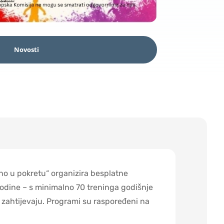
Novosti
no u pokretu“ organizira besplatne
godine – s minimalno 70 treninga godišnje
i zahtijevaju. Programi su raspoređeni na