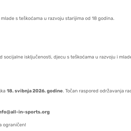
a mlade s teškoćama u razvoju starijima od 18 godina.
od socijalne isključenosti, djecu s teškoćama u razvoju i mlad
jka
18. svibnja 2026. godine
. Točan raspored održavanja ra
nfo@all-in-sports.org
ta ograničen!