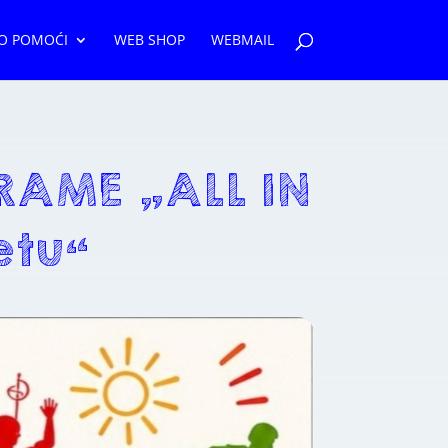
O POMOĆI
WEB SHOP
WEBMAIL
RAME „ALL IN
etu“