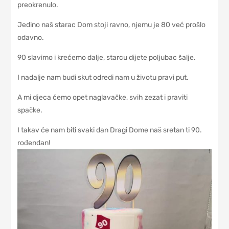
preokrenulo.
Jedino naš starac Dom stoji ravno, njemu je 80 već prošlo
odavno.
90 slavimo i krećemo dalje, starcu dijete poljubac šalje.
I nadalje nam budi skut odredi nam u životu pravi put.
A mi djeca ćemo opet naglavačke, svih zezat i praviti
spačke.
I takav će nam biti svaki dan Dragi Dome naš sretan ti 90.
rođendan!