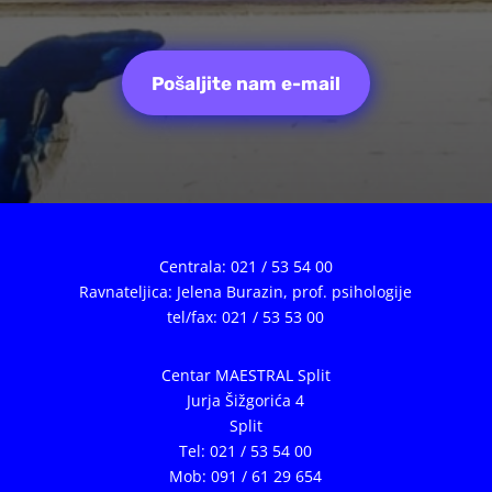
Pošaljite nam e-mail
Centrala: 021 / 53 54 00
Ravnateljica: Jelena Burazin,
prof. psihologije
tel/fax: 021 / 53 53 00
Centar MAESTRAL Split
Jurja Šižgorića 4
Split
Tel: 021 / 53 54 00
Mob: 091 / 61 29 654