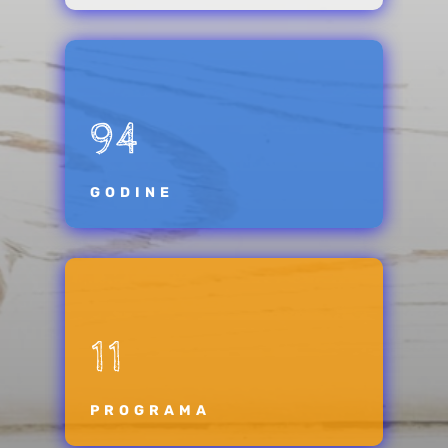
94
GODINE
11
PROGRAMA