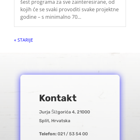
šest programa za sve zainteresirane, od
kojih će se svaki provoditi svake projektne
godine – s minimalno 70...
« Older Entries
Kontakt
Jurja Šižgorića 4, 21000
Split, Hrvatska
Telefon:
021 / 53 54 00