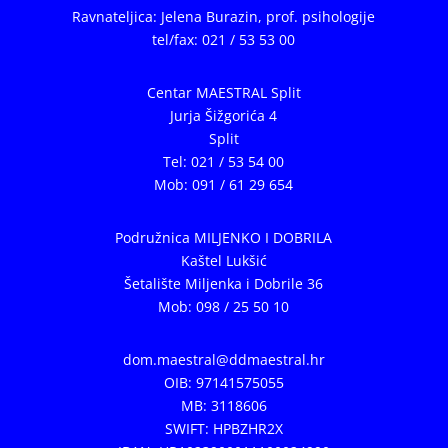
Ravnateljica: Jelena Burazin,
prof. psihologije
tel/fax: 021 / 53 53 00
Centar MAESTRAL Split
Jurja Šižgorića 4
Split
Tel: 021 / 53 54 00
Mob: 091 / 61 29 654
Podružnica MILJENKO I DOBRILA
Kaštel Lukšić
Šetalište Miljenka i Dobrile 36
Mob: 098 / 25 50 10
dom.maestral@ddmaestral.hr
OIB: 97141575055
MB: 3118606
SWIFT: HPBZHR2X