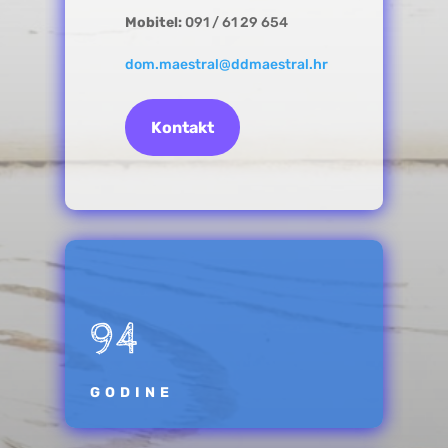
Mobitel:
091 / 61 29 654
dom.maestral@ddmaestral.hr
Kontakt
94
GODINE