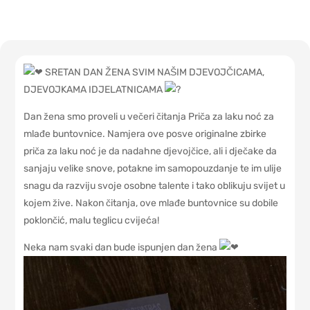
SRETAN DAN ŽENA SVIM NAŠIM DJEVOJČICAMA,
DJEVOJKAMA IDJELATNICAMA
Dan žena smo proveli u večeri čitanja Priča za laku noć za
mlađe buntovnice. Namjera ove posve originalne zbirke
priča za laku noć je da nadahne djevojčice, ali i dječake da
sanjaju velike snove, potakne im samopouzdanje te im ulije
snagu da razviju svoje osobne talente i tako oblikuju svijet u
kojem žive. Nakon čitanja, ove mlađe buntovnice su dobile
poklončić, malu teglicu cvijeća!
Neka nam svaki dan bude ispunjen dan žena