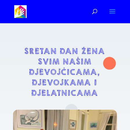
SRETAN DAN ŽENA
SVIM NAŠIM
DJEVOJČICAMA,
DJEVOJKAMA I
DJELATNICAMA