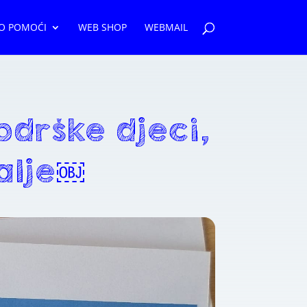
O POMOĆI
WEB SHOP
WEBMAIL
odrške djeci,
dalje￼