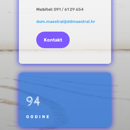
Mobitel:
091 / 61 29 654
dom.maestral@ddmaestral.hr
Kontakt
94
GODINE