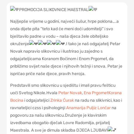
PROMOCIJA SLIKOVNICE MAESTRAL
Najljepše vrijeme u godini, najveći šušur, hrpe poklona….a
onda dijete pita “teto kad će meni doći udomitelji” i svo
bještavilo padne u vodu – naša djeca žele obiteljsko
okruženje
.I tako je naš odgajatelj Petar
Novak napravio slikovnicu i ilustrirao ju zajedno s
odgajateljicama Koranom Bočinom i Enom Prgomet, da
približimo svijet naše djece i njihovih težnji i snova. Petar je
ispričao priče naše djece, pravih heroja.
Predstavili smo slikovnicu u sjedištu i imali pravu fešticu
uoči Svetog Nikole.Hvala
Petar Novak
,
Ena Prgomet
Korana
Bocina
i odgajateljici
Zrinka Ćurak
na radu na slikivnici, kao i
ravnateljici czss i psihologinji
Anamarija Puljiz Lončar
na
pogovoru za našu slikovnicu.Druženje je klavirskim
izvedbama obogatio dječak Lovre Radomilja, prijatelj
Maestrala. A sve je dirnula skladba DJECA LJUBAVI