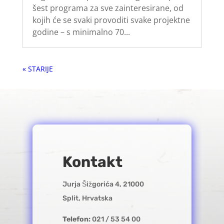
šest programa za sve zainteresirane, od
kojih će se svaki provoditi svake projektne
godine – s minimalno 70...
« Older Entries
Kontakt
Jurja Šižgorića 4, 21000
Split, Hrvatska
Telefon:
021 / 53 54 00