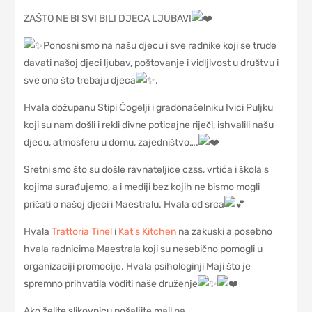
ZAŠTO NE BI SVI BILI DJECA LJUBAVI
Ponosni smo na našu djecu i sve radnike koji se trude
davati našoj djeci ljubav, poštovanje i vidljivost u društvu i
sve ono što trebaju djeca
.
Hvala dožupanu Stipi Čogelji i gradonačelniku Ivici Puljku
koji su nam došli i rekli divne poticajne riječi, ishvalili našu
djecu, atmosferu u domu, zajedništvo….
Sretni smo što su došle ravnateljice czss, vrtića i škola s
kojima surađujemo, a i mediji bez kojih ne bismo mogli
pričati o našoj djeci i Maestralu. Hvala od srca
Hvala
Trattoria Tinel
i
Kat’s Kitchen
na zakuski a posebno
hvala radnicima Maestrala koji su nesebično pomogli u
organizaciji promocije. Hvala psihologinji Maji što je
spremno prihvatila voditi naše druženje
Ako želite slikovnicu pošaljite mail na