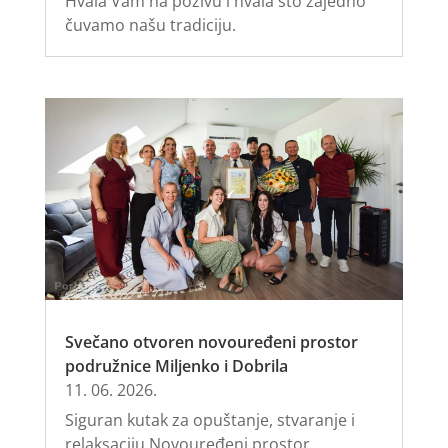
Hvala Vam na pozivu i hvala što zajedno
čuvamo našu tradiciju.
Svečano otvoren novouređeni prostor
podružnice Miljenko i Dobrila
11. 06. 2026.
Siguran kutak za opuštanje, stvaranje i
relaksaciju Novouređeni prostor