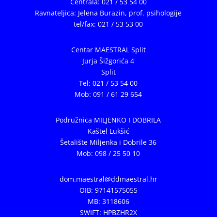
Centrala: 021 / 53 54 00
Ravnateljica: Jelena Burazin,
prof. psihologije
tel/fax: 021 / 53 53 00
Centar MAESTRAL Split
Jurja Šižgorića 4
Split
Tel: 021 / 53 54 00
Mob: 091 / 61 29 654
Podružnica MILJENKO I DOBRILA
Kaštel Lukšić
Šetalište Miljenka i Dobrile 36
Mob: 098 / 25 50 10
dom.maestral@ddmaestral.hr
OIB: 97141575055
MB: 3118606
SWIFT: HPBZHR2X