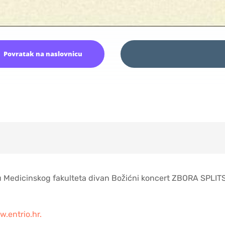
Povratak na naslovnicu
atru Medicinskog fakulteta divan Božićni koncert ZBORA SPLI
.entrio.hr.