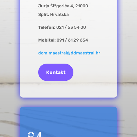
Jurja Šižgorića 4, 21000
Split, Hrvatska
Telefon:
021 / 53 54 00
Mobitel:
091 / 61 29 654
dom.maestral@ddmaestral.hr
Kontakt