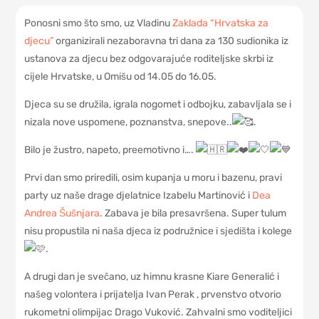
Ponosni smo što smo, uz Vladinu
Zaklada “Hrvatska za
djecu”
organizirali nezaboravna tri dana za 130 sudionika iz
ustanova za djecu bez odgovarajuće roditeljske skrbi iz
cijele Hrvatske, u Omišu od 14.05 do 16.05.
Djeca su se družila, igrala nogomet i odbojku, zabavljala se i
nizala nove uspomene, poznanstva, snepove..
.
Bilo je
žustro, napeto, preemotivno i….
Prvi dan smo priredili, osim kupanja u moru i bazenu, pravi
party uz naše drage djelatnice Izabelu Martinović i
Dea
Andrea Šušnjara
. Zabava je bila presavršena. Super tulum
nisu propustila ni naša djeca iz podružnice i sjedišta i kolege
.
A drugi dan je svečano, uz himnu krasne Kiare Generalić i
našeg volontera i prijatelja Ivan Perak , prvenstvo otvorio
rukometni olimpijac Drago Vuković. Zahvalni smo voditeljici