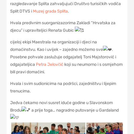
razgledavanje Splita zahvaljujući Društvo turisičkih vodiča
Split DTVS i
Muzej grada Splita
.
Hvala predivnim suorganizazorima Zakladi “Hrvatska za
djecu” i upraviteljici Renata Gubic
cijeloj ekipi Maestrala na organizaciji i djeci na
domaćinstvu. Kao i uvijek – zajedno možemo sve
.
Posebne pohvale zaslužuje odgajatelj Toni Majstorović i
odgajateljica
Petra Jelovčić
koji su neumorno i s osmjehom
bili pravi domaćini.
Hvala i svim sudionicima na podršci, zajedništvu i lijepim
trenucima.
Jedva čekamo novi susret iduće godine u Slavonskom
Brodu
a prije toga… nagradno putovanje u Gardaland