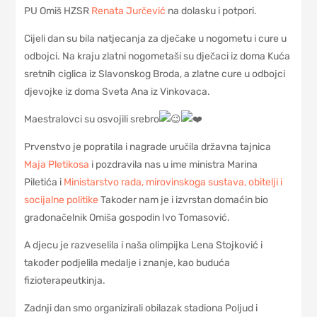
PU Omiš HZSR
Renata Jurčević
na dolasku i potpori.
Cijeli dan su bila natjecanja za dječake u nogometu i cure u
odbojci. Na kraju zlatni nogometaši su dječaci iz doma Kuća
sretnih ciglica iz Slavonskog Broda, a zlatne cure u odbojci
djevojke iz doma Sveta Ana iz Vinkovaca.
Maestralovci su osvojili srebro
Prvenstvo je popratila i nagrade uručila državna tajnica
Maja Pletikosa
i pozdravila nas u ime ministra Marina
Piletića i
Ministarstvo rada, mirovinskoga sustava, obitelji i
socijalne politike
Takoder nam je i izvrstan domaćin bio
gradonačelnik Omiša gospodin Ivo Tomasović.
A djecu je razveselila i naša olimpijka Lena Stojković i
također podjelila medalje i znanje, kao buduća
fizioterapeutkinja.
Zadnji dan smo organizirali obilazak stadiona Poljud i