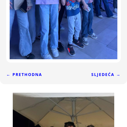
←
PRETHODNA
SLJEDEĆA
→