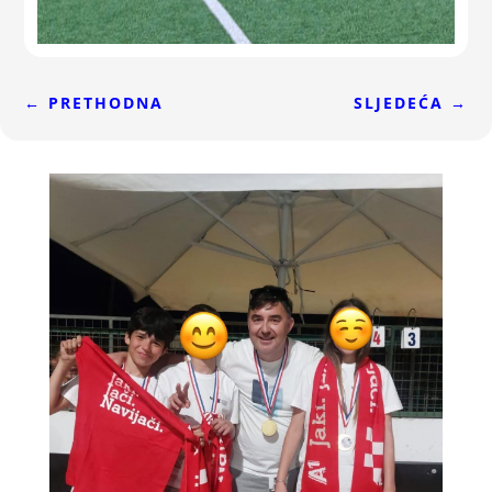
←
PRETHODNA
SLJEDEĆA
→