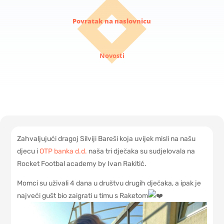
Povratak na naslovnicu
Novosti
Zahvaljujući dragoj Silviji Bareši koja uvijek misli na našu
djecu i
OTP banka d.d.
naša tri dječaka su sudjelovala na
Rocket Footbal academy by Ivan Rakitić.
Momci su uživali 4 dana u društvu drugih dječaka, a ipak je
najveći gušt bio zaigrati u timu s Raketom