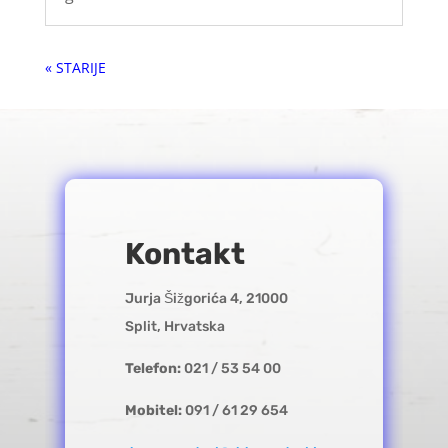
« Older Entries
Kontakt
Jurja Šižgorića 4, 21000
Split, Hrvatska
Telefon:
021 / 53 54 00
Mobitel:
091 / 61 29 654