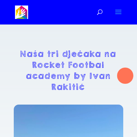
Naša tri dječaka na
Rocket Footbal
academy by Ivan
Rakitić