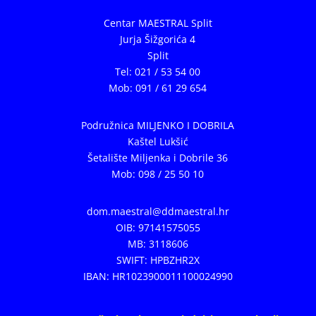
Centar MAESTRAL Split
Jurja Šižgorića 4
Split
Tel: 021 / 53 54 00
Mob: 091 / 61 29 654
Podružnica MILJENKO I DOBRILA
Kaštel Lukšić
Šetalište Miljenka i Dobrile 36
Mob: 098 / 25 50 10
dom.maestral@ddmaestral.hr
OIB: 97141575055
MB: 3118606
SWIFT: HPBZHR2X
IBAN: HR1023900011100024990