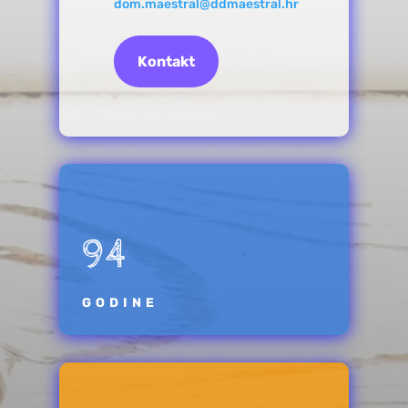
dom.maestral@ddmaestral.hr
Kontakt
94
GODINE